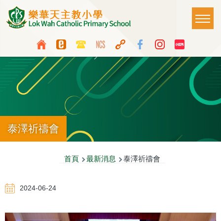
移至主內容
Main
T
naviga
Top
Language
Media
switcher
Icon
Button
泰澤祈禱會
導
首頁
最新消息
泰澤祈禱會
航
2024-06-24
連
結