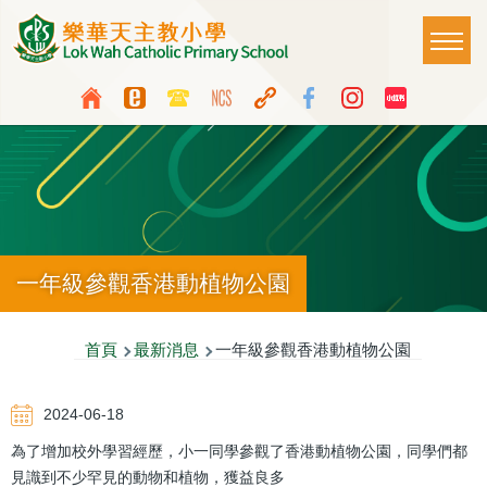
移至主內容
Main
T
naviga
Top
Language
Media
switcher
Icon
Button
一年級參觀香港動植物公園
導
首頁
最新消息
一年級參觀香港動植物公園
航
2024-06-18
連
為了增加校外學習經歷，小一同學參觀了香港動植物公園，同學們都
結
見識到不少罕見的動物和植物，獲益良多