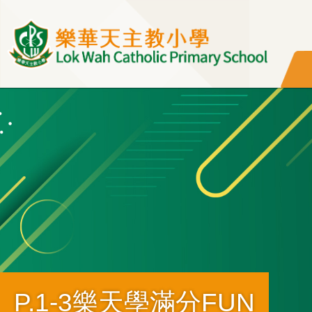
移至主內容
P.1-3樂天學滿分FUN