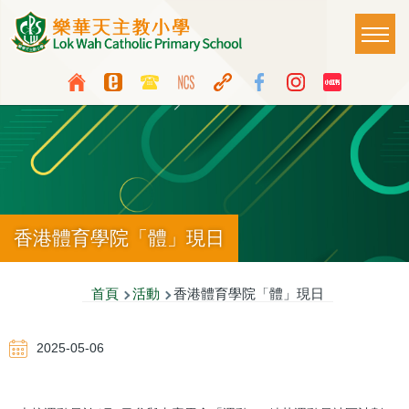
移至主內容
Main
T
naviga
Top
Language
Media
switcher
Icon
Button
香港體育學院「體」現日
導
首頁
活動
香港體育學院「體」現日
航
2025-05-06
連
結