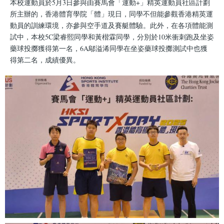
本校運動員於5月3日參與由賽馬會「運動+」精英運動員社區計劃
所主辦的，香港體育學院「體」現日，同學不但能參觀香港精英運
動員的訓練環境，亦參與空手道及賽艇體驗。此外，在各項體能測
試中，本校5C梁睿熙同學和黃楷霖同學，分別於10米衝刺跑及坐姿
藥球投擲獲得第一名，6A鄔溢浠同學在坐姿藥球投擲測試中也獲
得第二名，成績優異。