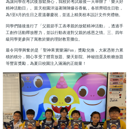
為讓同學在考試後放鬆身心，我校於考試最後一天舉辦了「樂天好
精神活動日」。當天校園洋溢著陣陣爆谷香氣，各班齊唱生日歌，
為5至8月的生日之星溫馨慶祝，並送上精美校本設計文件夾禮物。
同學們隨後進行了「父親節手工表孝親的放鬆精神活動」，透過手
工創作活動釋放壓力，並以行動表達對父親的感恩之情。三、四年
級同學更參與了寓教於樂的理財教育攤位。
最令同學興奮的是「聖神果實樂滿Fun」獎勵兌換，大家憑努力累
積的積分，開心享受了體育放題、樂天影院、神秘扭蛋及軟糖放題
等豐富獎勵，為夏日校園注入滿滿的正能量！