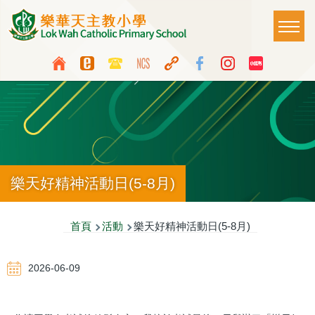
移至主內容
Main
T
naviga
Top
Language
Media
switcher
Icon
Button
樂天好精神活動日(5-8月)
導
首頁
活動
樂天好精神活動日(5-8月)
航
2026-06-09
連
結