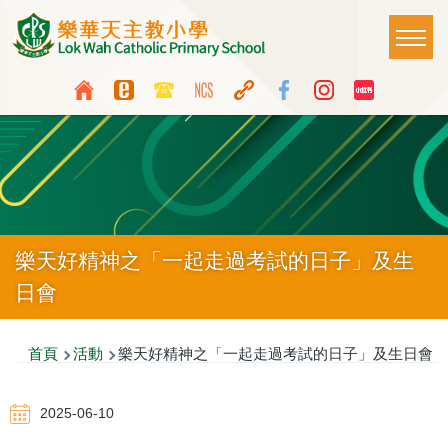
移至主內容
Main
T
naviga
Top
Language
Media
switcher
Icon
Button
樂天好精神之「一起走過考試的日子」及生
日會
導
首頁
活動
樂天好精神之「一起走過考試的日子」及生日會
航
2025-06-10
連