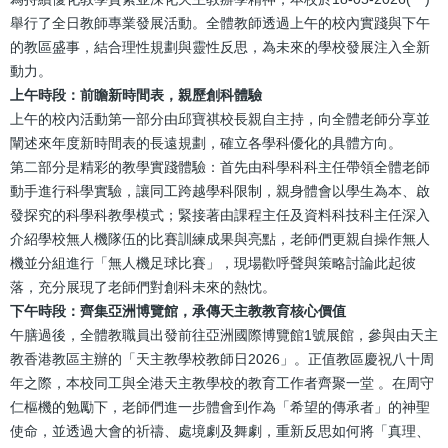
結
舉行了全日教師專業發展活動。全體教師透過上午的校內實踐與下午
的教區盛事，結合理性規劃與靈性反思，為未來的學校發展注入全新
動力。
上午時段：前瞻新時間表，親歷創科體驗
上午的校內活動第一部分由邱寶祺校長親自主持，向全體老師分享並
闡述來年度新時間表的長遠規劃，確立各學科優化的具體方向。
第二部分是精彩的教學實踐體驗：首先由科學科科主任帶領全體老師
動手進行科學實驗，讓同工跨越學科限制，親身體會以學生為本、啟
發探究的科學科教學模式；緊接著由課程主任及資料科技科主任深入
介紹學校無人機隊伍的比賽訓練成果與亮點，老師們更親自操作無人
機並分組進行「無人機足球比賽」，現場歡呼聲與策略討論此起彼
落，充分展現了老師們對創科未來的熱忱。
下午時段：齊集亞洲博覽館，承傳天主教教育核心價值
午膳過後，全體教職員出發前往亞洲國際博覽館1號展館，參與由天主
教香港教區主辦的「天主教學校教師日2026」。正值教區慶祝八十周
年之際，本校同工與全港天主教學校的教育工作者齊聚一堂 。在周守
仁樞機的勉勵下，老師們進一步體會到作為「希望的傳承者」的神聖
使命，並透過大會的祈禱、處境劇及舞劇，重新反思如何將「真理、