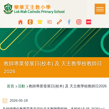
移至主內容
Main
T
naviga
Top
Language
Media
switcher
Icon
Button
教師專業發展日(校本) 及 天主教學校教師日
2026
導
首頁
活動
教師專業發展日(校本) 及 天主教學校教師日2026
航
2026-05-18
連
為持續優化教學質素並深化天主教辦學精神，本校於18-05-2026(一)