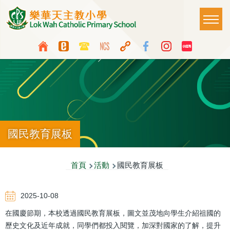
移至主內容
Main
T
naviga
Top
Language
Media
switcher
Icon
Button
國民教育展板
導
首頁
活動
國民教育展板
航
2025-10-08
連
在國慶節期，本校透過國民教育展板，圖文並茂地向學生介紹祖國的
結
歷史文化及近年成就，同學們都投入閱覽，加深對國家的了解，提升