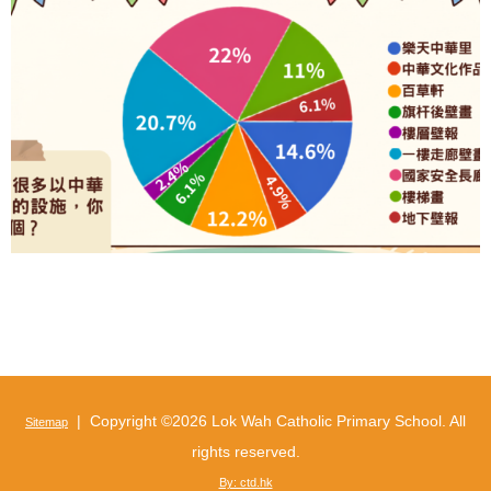
| Copyright ©
2026 Lok Wah Catholic Primary School. All
Sitemap
rights reserved.
By: ctd.hk