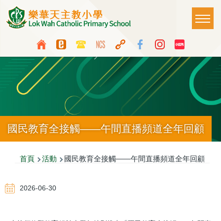
移至主內容
Main
T
naviga
Top
Language
Media
switcher
Icon
Button
國民教育全接觸——午間直播頻道全年回顧
導
首頁
活動
國民教育全接觸——午間直播頻道全年回顧
航
2026-06-30
連
結