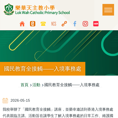
移至主內容
Main
T
naviga
Top
Language
Media
switcher
Icon
Button
國民教育全接觸——入境事務處
導
首頁
活動
國民教育全接觸——入境事務處
航
2026-05-15
連
我校舉辦了「國民教育全接觸」講座，並榮幸邀請到香港入境事務處
結
代表親臨主講。活動旨在讓學生了解入境事務處的日常工作、維護國