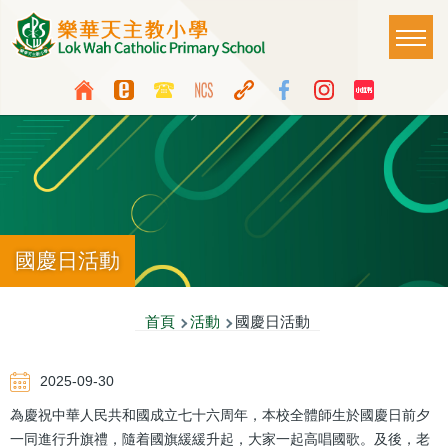
移至主內容
Main
T
naviga
Top
Language
Media
switcher
Icon
Button
國慶日活動
導
首頁
活動
國慶日活動
航
2025-09-30
連
為慶祝中華人民共和國成立七十六周年，本校全體師生於國慶日前夕
結
一同進行升旗禮，隨着國旗緩緩升起，大家一起高唱國歌。及後，老