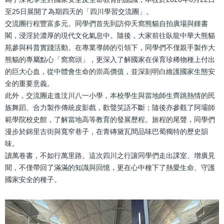
結
至25日展開了為期四天的「四川學習交流團」。
交流團行程豐富多元。同學們首先到訪仰天窩熊貓自拍廣場與鍾書
閣，浸淫於濃厚的現代文化氣息中。隨後，大家前往臥龍中華大熊貓
苑參與科普實踐活動。在專業導師的引領下，同學們不僅親手製作大
熊貓的專屬點心「窩窩頭」，更深入了解國家在保育珍稀物種上付出
的巨大心血，從中體會生命的崇高價值，並深刻明白維護國家生態安
全的重要意義。
此外，交流團走進汶川八一小學，本校學生與當地師生齊跳熱情的民
族舞蹈、合力製作傳統皮影戲，歡聲笑語不斷；隨後亦參觀了阿壩師
範學院校史館，了解當地高等教育的發展歷程。旅程的尾聲，同學們
漫步於錦里古街與寬窄巷子，在青磚黛瓦間品味巴蜀獨特的歷史韻
味。
讀萬卷書，不如行萬里路。這次四川之行讓同學們走出課室、增廣見
聞，不僅帶回了滿滿的知識與回憶，更在心中種下了熱愛生命、守護
國家安全的種子。