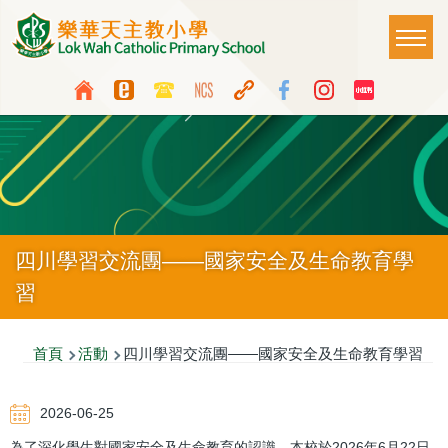
移至主內容
Main
T
naviga
Top
Language
Media
switcher
Icon
Button
四川學習交流團——國家安全及生命教育學
習
導
首頁
活動
四川學習交流團——國家安全及生命教育學習
航
2026-06-25
連
為了深化學生對國家安全及生命教育的認識，本校於2026年6月22日