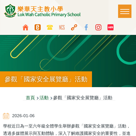
移至主內容
Main
T
naviga
Top
Language
Media
switcher
Icon
Button
參觀「國家安全展覽廳」活動
導
首頁
活動
參觀「國家安全展覽廳」活動
航
2026-01-06
連
學校近日為一至六年級全體學生舉辦參觀「國家安全展覽廳」活動，
結
透過多媒體展示與互動體驗，深入了解維護國家安全的重要性，並進