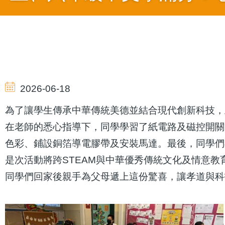
導
航
2026-06-18
連
為了讓學生傳承中華傳統美德並結合現代創新科技，
在老師的悉心指導下，同學學習了紙電路及磁控開關
結
色彩、鋪設銅箔導電膠帶及安裝馬達。最後，同學
是次活動將跨STEAM與中華優秀傳統文化及情意
同學們回家後親手為父母遞上這份驚喜，讓孝道與科