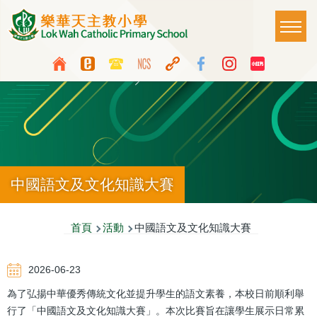
移至主內容
Main
T
naviga
Top
Language
Media
switcher
Icon
Button
中國語文及文化知識大賽
導
首頁
活動
中國語文及文化知識大賽
航
2026-06-23
連
為了弘揚中華優秀傳統文化並提升學生的語文素養，本校日前順利舉
結
行了「中國語文及文化知識大賽」。本次比賽旨在讓學生展示日常累