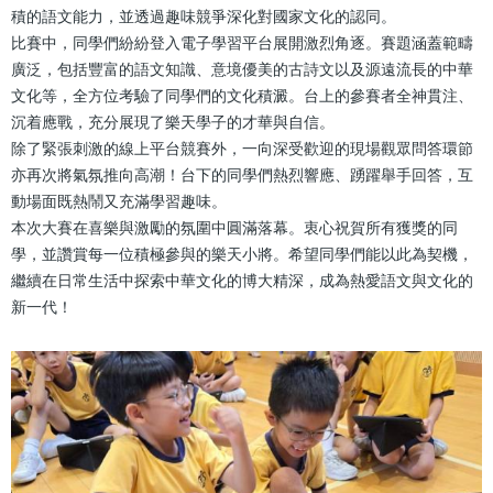
積的語文能力，並透過趣味競爭深化對國家文化的認同。
比賽中，同學們紛紛登入電子學習平台展開激烈角逐。賽題涵蓋範疇
廣泛，包括豐富的語文知識、意境優美的古詩文以及源遠流長的中華
文化等，全方位考驗了同學們的文化積澱。台上的參賽者全神貫注、
沉着應戰，充分展現了樂天學子的才華與自信。
除了緊張刺激的線上平台競賽外，一向深受歡迎的現場觀眾問答環節
亦再次將氣氛推向高潮！台下的同學們熱烈響應、踴躍舉手回答，互
動場面既熱鬧又充滿學習趣味。
本次大賽在喜樂與激勵的氛圍中圓滿落幕。衷心祝賀所有獲獎的同
學，並讚賞每一位積極參與的樂天小將。希望同學們能以此為契機，
繼續在日常生活中探索中華文化的博大精深，成為熱愛語文與文化的
新一代！