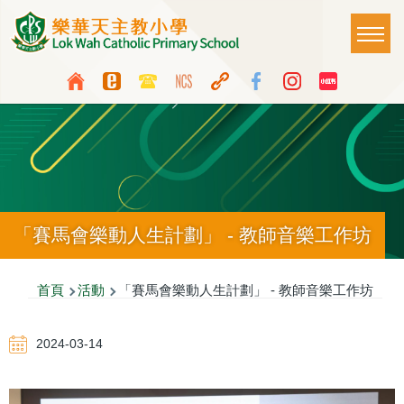
移至主內容
Main
T
naviga
Top
Language
Media
switcher
Icon
Button
「賽馬會樂動人生計劃」 - 教師音樂工作坊
導
首頁
活動
「賽馬會樂動人生計劃」 - 教師音樂工作坊
航
2024-03-14
連
結