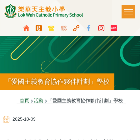
移至主內容
Main
T
naviga
Top
Language
Media
switcher
Icon
Button
「愛國主義教育協作夥伴計劃」學校
導
首頁
活動
「愛國主義教育協作夥伴計劃」學校
航
2025-10-09
連
結