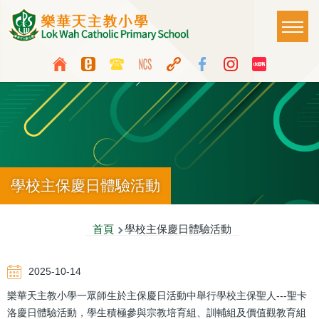
移至主內容
Main
T
naviga
Top
Language
Media
switcher
Icon
Button
學校主保慶日體驗活動
導
首頁
學校主保慶日體驗活動
航
2025-10-14
連
樂華天主教小學一眾師生於主保慶日活動中舉行學校主保聖人---聖卡
結
洛慶日體驗活動，學生積極參與宗教培育組、訓輔組及價值觀教育組