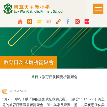
移至主內容
Main
T
naviga
Top
Language
Media
switcher
Icon
Button
教育日及國慶祈禱聚會
導
首頁
教育日及國慶祈禱聚會
航
2025-09-25
連
9月25日舉行了以「祢的諾言就是我的安慰」（參詠119:49-50）為主
結
題的教育日暨國慶祈禱聚會，師生與家長齊聚一堂，共同反思信仰與