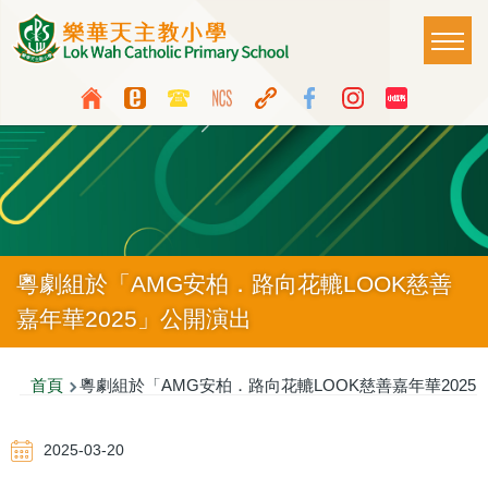
移至主內容
Main
T
naviga
Top
Language
Media
switcher
Icon
Button
粵劇組於「AMG安柏．路向花轆LOOK慈善
嘉年華2025」公開演出
導
首頁
粵劇組於「AMG安柏．路向花轆LOOK慈善嘉年華2025
航
2025-03-20
連