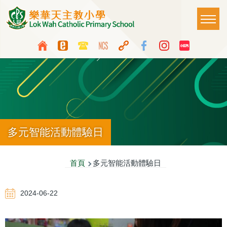
移至主內容
Main
T
naviga
Top
Language
Media
switcher
Icon
Button
多元智能活動體驗日
導
首頁
多元智能活動體驗日
航
2024-06-22
連
結