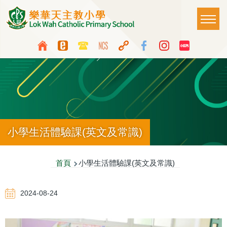
移至主內容
Main
T
naviga
Top
Language
Media
switcher
Icon
Button
小學生活體驗課(英文及常識)
導
首頁
小學生活體驗課(英文及常識)
航
2024-08-24
連
結