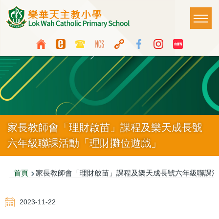
移至主內容
Main
T
naviga
Top
Language
Media
switcher
Icon
Button
家長教師會「理財啟苗」課程及樂天成長號
六年級聯課活動「理財攤位遊戲」
導
首頁
家長教師會「理財啟苗」課程及樂天成長號六年級聯課活
航
2023-11-22
連