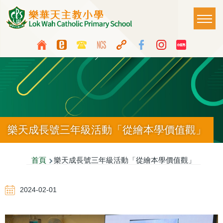
移至主內容
Main
T
naviga
Top
Language
Media
switcher
Icon
Button
樂天成長號三年級活動「從繪本學價值觀」
導
首頁
樂天成長號三年級活動「從繪本學價值觀」
航
2024-02-01
連
結