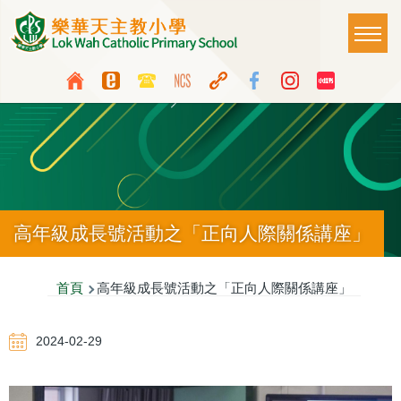
移至主內容
Main
T
naviga
Top
Language
Media
switcher
Icon
Button
高年級成長號活動之「正向人際關係講座」
導
首頁
高年級成長號活動之「正向人際關係講座」
航
2024-02-29
連
結